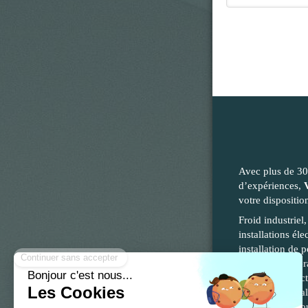
Avec plus de 30
d’expériences,
votre dispositio
Froid industriel
installations éle
installation de 
électricité génér
conformité élec
électricité, inst
de Recharge pou