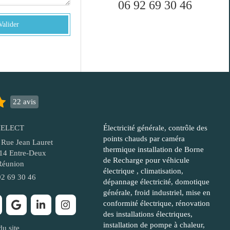
06 92 69 30 46
Valider
22 avis
IELECT
Électricité générale, contrôle des
points chauds par caméra
 Rue Jean Lauret
thermique installation de Borne
14
Entre-Deux
de Recharge pour véhicule
Réunion
électrique , climatisation,
92 69 30 46
dépannage électricité, domotique
générale, froid industriel, mise en
conformité électrique, rénovation
des installations électriques,
installation de pompe à chaleur,
du site