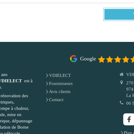
Google
 ans
VD
VDIELECT
VDIELECT
est à
270
Fournisseurs
n.
974
Avis clients
La 
, rénovation des
Contact
ctriques,
06 
pompe à chaleur,
ale, mise en
trique, dépannage
allation de Borne
Plan 
r véhicule