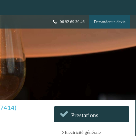
06 92 69 30 46
Demander un devis
97414)
Prestations
Electricité générale